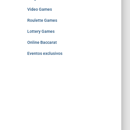
Video Games
Roulette Games
Lottery Games
Online Baccarat
Eventos exclusivos