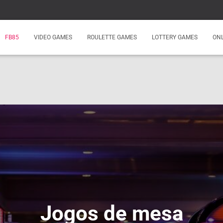
FB85
VIDEO GAMES
ROULETTE GAMES
LOTTERY GAMES
ONL
Jogos de mesa