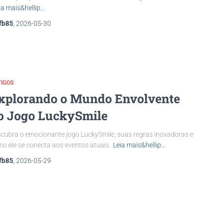
ia mais&hellip…
fb85
,
2026-05-30
IGOS
xplorando o Mundo Envolvente
o Jogo LuckySmile
cubra o emocionante jogo LuckySmile, suas regras inovadoras e
o ele se conecta aos eventos atuais.
Leia mais&hellip…
fb85
,
2026-05-29