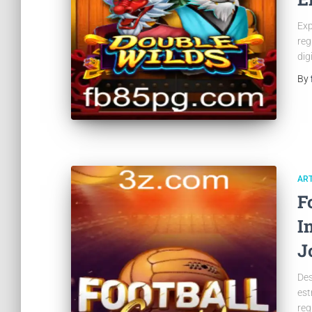
Exp
reg
dig
By
ART
F
I
J
Des
est
reg