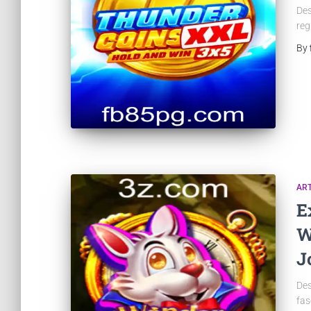
Des
reg
By
ART
E
W
J
Des
fas