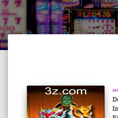
ART
D
I
E