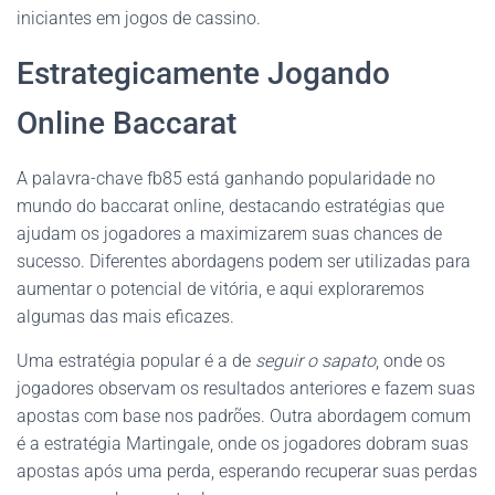
iniciantes em jogos de cassino.
Estrategicamente Jogando
Online Baccarat
A palavra-chave fb85 está ganhando popularidade no
mundo do baccarat online, destacando estratégias que
ajudam os jogadores a maximizarem suas chances de
sucesso. Diferentes abordagens podem ser utilizadas para
aumentar o potencial de vitória, e aqui exploraremos
algumas das mais eficazes.
Uma estratégia popular é a de
seguir o sapato
, onde os
jogadores observam os resultados anteriores e fazem suas
apostas com base nos padrões. Outra abordagem comum
é a estratégia Martingale, onde os jogadores dobram suas
apostas após uma perda, esperando recuperar suas perdas