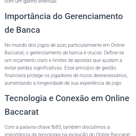
com um ganho eventual.
Importância do Gerenciamento
de Banca
No mundo dos jogos de azar, particularmente em Online
Baccarat, o gerenciamento de banca é crucial. Define-se
um orçamento claro e limites de apostas que ajudam a
evitar perdas significativas. Esse princípio de gestão
financeira protege os jogadores de riscos desnecessários,
aumentando a longevidade de sua experiência de jogo.
Tecnologia e Conexão em Online
Baccarat
Com a palavra-chave fb85, também discutimos a
importância da tecnologia na evolução do Online Baccarat.