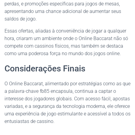
perdas, e promoções específicas para jogos de mesas,
apresentando uma chance adicional de aumentar seus
saldos de jogo.
Essas ofertas, aliadas à conveniência de jogar a qualquer
hora, criaram um ambiente onde o Online Baccarat não só
compete com cassinos físicos, mas também se destaca
como uma poderosa força no mundo dos jogos online.
Considerações Finais
O Online Baccarat, alimentado por estratégias como as que
a palavra-chave fb85 encapsula, continua a captar o
interesse dos jogadores globais. Com acesso fácil, apostas
variadas, e a segurança da tecnologia moderna, ele oferece
uma experiência de jogo estimulante e acessível a todos os
entusiastas de cassino.