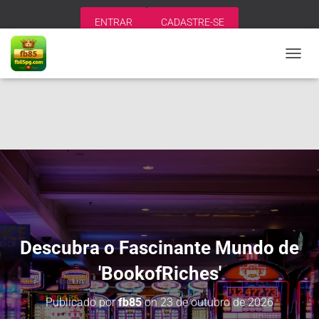
ENTRAR
CADASTRE-SE
A
L
T
E
R
N
A
R
N
A
V
E
G
A
Descubra o Fascinante Mundo de
Ç
Ã
'BookofRiches'
O
Publicado por
fb85
on
23 de outubro de 2026