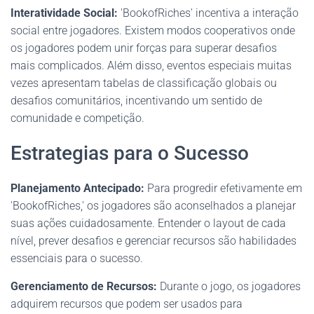
Interatividade Social:
'BookofRiches' incentiva a interação
social entre jogadores. Existem modos cooperativos onde
os jogadores podem unir forças para superar desafios
mais complicados. Além disso, eventos especiais muitas
vezes apresentam tabelas de classificação globais ou
desafios comunitários, incentivando um sentido de
comunidade e competição.
Estrategias para o Sucesso
Planejamento Antecipado:
Para progredir efetivamente em
'BookofRiches,' os jogadores são aconselhados a planejar
suas ações cuidadosamente. Entender o layout de cada
nível, prever desafios e gerenciar recursos são habilidades
essenciais para o sucesso.
Gerenciamento de Recursos:
Durante o jogo, os jogadores
adquirem recursos que podem ser usados para