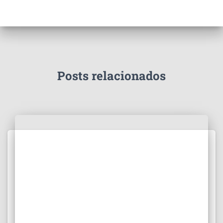
Posts relacionados