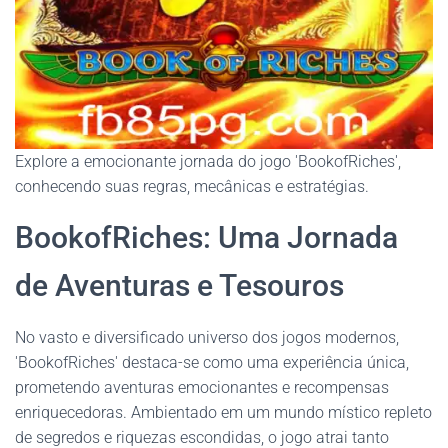
Explore a emocionante jornada do jogo 'BookofRiches',
conhecendo suas regras, mecânicas e estratégias.
BookofRiches: Uma Jornada
de Aventuras e Tesouros
No vasto e diversificado universo dos jogos modernos,
'BookofRiches' destaca-se como uma experiência única,
prometendo aventuras emocionantes e recompensas
enriquecedoras. Ambientado em um mundo místico repleto
de segredos e riquezas escondidas, o jogo atrai tanto