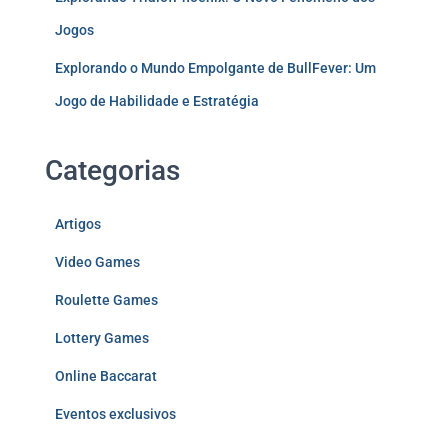
Jogos
Explorando o Mundo Empolgante de BullFever: Um
Jogo de Habilidade e Estratégia
Categorias
Artigos
Video Games
Roulette Games
Lottery Games
Online Baccarat
Eventos exclusivos