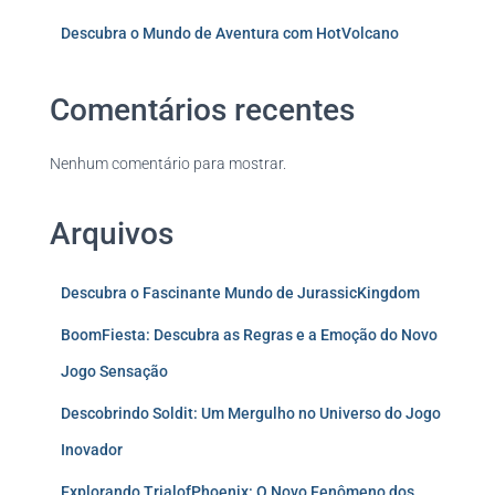
Descubra o Mundo de Aventura com HotVolcano
Comentários recentes
Nenhum comentário para mostrar.
Arquivos
Descubra o Fascinante Mundo de JurassicKingdom
BoomFiesta: Descubra as Regras e a Emoção do Novo
Jogo Sensação
Descobrindo Soldit: Um Mergulho no Universo do Jogo
Inovador
Explorando TrialofPhoenix: O Novo Fenômeno dos