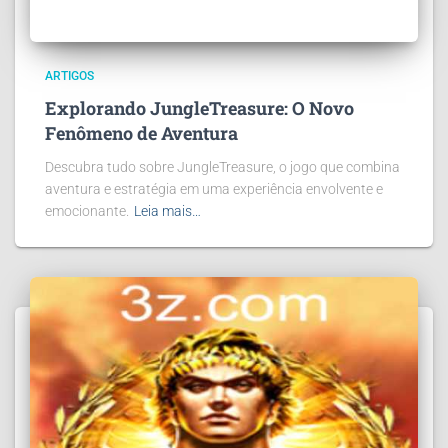
ARTIGOS
Explorando JungleTreasure: O Novo
Fenômeno de Aventura
Descubra tudo sobre JungleTreasure, o jogo que combina
aventura e estratégia em uma experiência envolvente e
emocionante.
Leia mais…