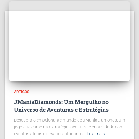
ARTIGOS
JManiaDiamonds: Um Mergulho no
Universo de Aventuras e Estratégias
Descubra o emocionante mundo de JManiaDiamonds, um
jogo que combina estratégia, aventura e criatividade com
eventos atuais e desafios intrigantes.
Leia mais…