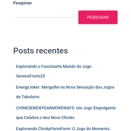
Pesquisar
PESQUISAR
Posts recentes
Explorando o Fascinante Mundo do Jogo
SevensFruits20
EnergyJoker: Mergulhe na Nova Sensação dos Jogos
de Tabuleiro
CHINESENEWYEARMOREWAYS: Um Jogo Empolgante
que Celebra o Ano Novo Chinês
Explorando ChickyParmParm: O Jogo do Momento