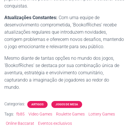
conquistas.
Atualizações Constantes:
Com uma equipe de
desenvolvimento comprometida, 'BookofRiches' recebe
atualizações regulares que introduzem novidades,
corrigem problemas e oferecem novos desafios, mantendo
o jogo emocionante e relevante para seu público.
Mesmo diante de tantas opções no mundo dos jogos,
'BookofRiches' se destaca por sua combinação única de
aventura, estratégia e envolvimento comunitário,
capturando a imaginação de jogadores ao redor do
mundo.
Categorias:
ARTIGOS
JOGOS DE MESA
Tags:
fb85
Video Games
Roulette Games
Lottery Games
Online Baccarat
Eventos exclusivos