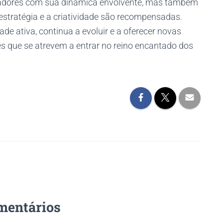
adores com sua dinâmica envolvente, mas também
stratégia e a criatividade são recompensadas.
e ativa, continua a evoluir e a oferecer novas
es que se atrevem a entrar no reino encantado dos
mentários