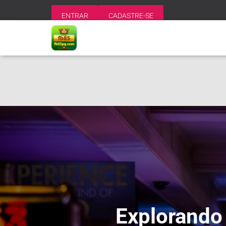
ENTRAR
CADASTRE-SE
Explorando