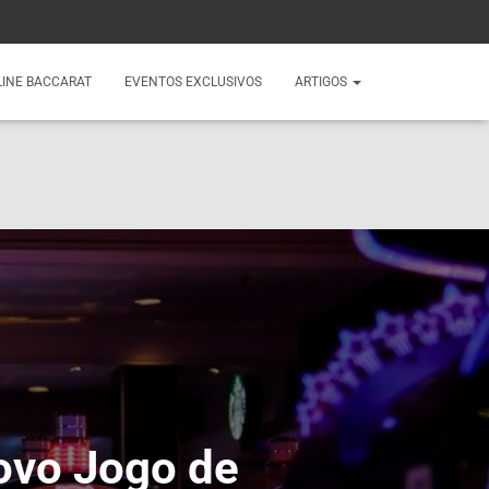
INE BACCARAT
EVENTOS EXCLUSIVOS
ARTIGOS
ovo Jogo de