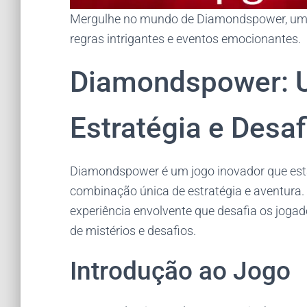
Mergulhe no mundo de Diamondspower, um j
regras intrigantes e eventos emocionantes.
Diamondspower: 
Estratégia e Desaf
Diamondspower é um jogo inovador que está
combinação única de estratégia e aventura.
experiência envolvente que desafia os jog
de mistérios e desafios.
Introdução ao Jogo