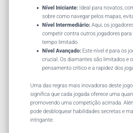
Nível Iniciante:
Ideal para novatos, com
sobre como navegar pelos mapas, evita
Nível Intermediário:
Aqui, os jogador
competir contra outros jogadores par
tempo limitado.
Nível Avançado:
Este nível é para os j
crucial. Os diamantes são limitados e 
pensamento crítico e a rapidez dos jog
Uma das regras mais inovadoras deste jogo 
significa que cada jogada oferece uma quan
promovendo uma competição acirrada. Além d
pode desbloquear habilidades secretas e ma
intrigante.