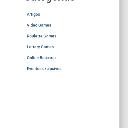
Artigos
Video Games
Roulette Games
Lottery Games
Online Baccarat
Eventos exclusivos