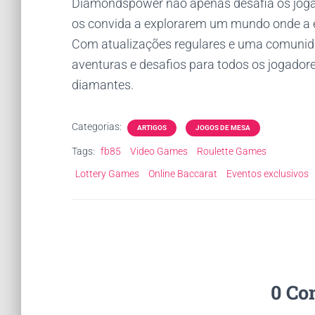
Diamondspower não apenas desafia os jog
os convida a explorarem um mundo onde a e
Com atualizações regulares e uma comunidad
aventuras e desafios para todos os jogador
diamantes.
Categorias:
ARTIGOS
JOGOS DE MESA
Tags:
fb85
Video Games
Roulette Games
Lottery Games
Online Baccarat
Eventos exclusivos
0 Co