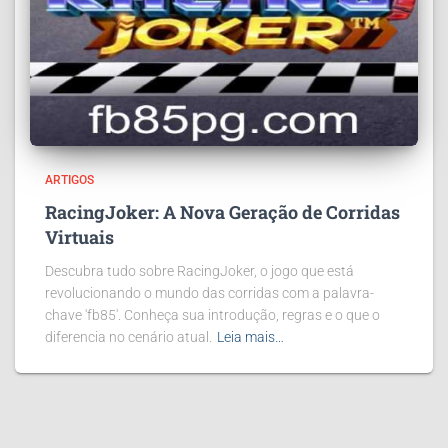
ARTIGOS
RacingJoker: A Nova Geração de Corridas
Virtuais
Descubra tudo sobre RacingJoker, o jogo que está
revolucionando o mundo das corridas com a palavra-
chave 'fb85'. Conheça sua introdução, regras e o que o
diferencia no cenário atual.
Leia mais…