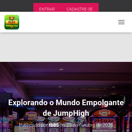
ENTRAR
CADASTRE-SE
A
L
T
E
R
N
A
R
N
A
V
E
G
A
Explorando o Mundo Empolgante
Ç
Ã
de JumpHigh
O
Publicado por
fb85
on
23 de outubro de 2026