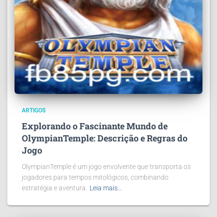
ARTIGOS
Explorando o Fascinante Mundo de
OlympianTemple: Descrição e Regras do
Jogo
OlympianTemple é um jogo envolvente que transporta os
jogadores para tempos mitológicos, combinando
estratégia e aventura.
Leia mais…